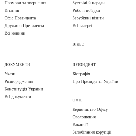
Промови та звернення
Зустрічі й наради
Вiтання
Робочі поїздки
Офіс Президента
Зарубіжні візити
Дружина Президента
Всі галереї
Всі новини
ВІДЕО
ДОКУМЕНТИ
ПРЕЗИДЕНТ
Укази
Біографія
Розпорядження
Про Президента України
Конституція України
Всі документи
ОФІС
Керівництво Офісу
Оголошення
Вакансії
Запобігання корупції