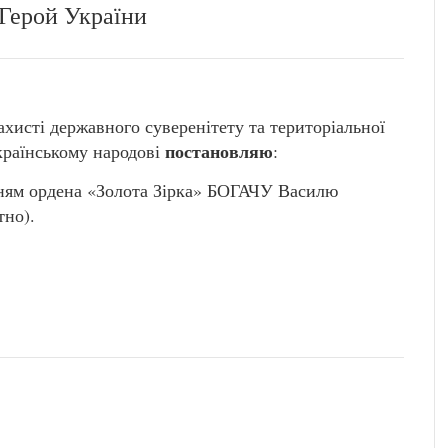
 Герой України
захисті державного суверенітету та територіальної
постановляю
Українському народові
:
нням ордена «Золота Зірка» БОГАЧУ Василю
но).