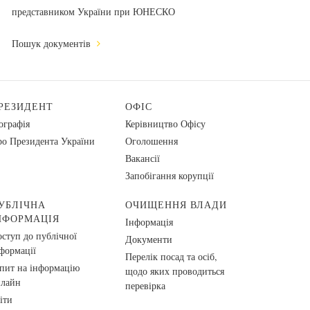
представником України при ЮНЕСКО
Пошук документів
РЕЗИДЕНТ
ОФІС
ографія
Керівництво Офісу
о Президента України
Оголошення
Вакансії
Запобігання корупції
УБЛІЧНА
ОЧИЩЕННЯ ВЛАДИ
НФОРМАЦІЯ
Інформація
ступ до публічної
Документи
формації
Перелік посад та осіб,
пит на інформацію
щодо яких проводиться
нлайн
перевірка
іти