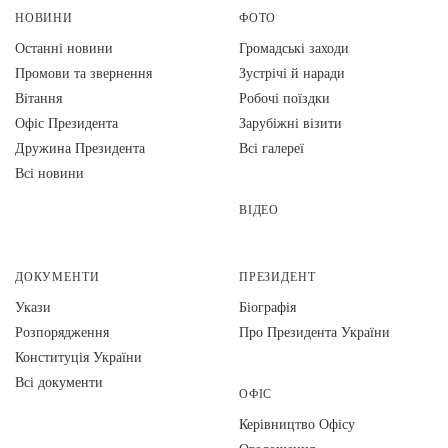
НОВИНИ
ФОТО
Останні новини
Громадські заходи
Промови та звернення
Зустрічі й наради
Вiтання
Робочі поїздки
Офіс Президента
Зарубіжні візити
Дружина Президента
Всі галереї
Всі новини
ВІДЕО
ДОКУМЕНТИ
ПРЕЗИДЕНТ
Укази
Біографія
Розпорядження
Про Президента України
Конституція України
Всі документи
ОФІС
Керівництво Офісу