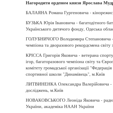
Нагородити орденом князя Ярослава Муд
БАЛАЯНА Романа Гургеновича - кінорежисер
БУЗЬКА Юрія Івановича - багатодітного бать
Українського дитячого фонду, Одеська обла
ГОЛУБНИЧОГО Володимира Степановича - ве
чемпіона та дворазового рекордсмена світу 
КРІССА Григорія Яковича - ветерана спорту
ігор, багаторазового чемпіона світу та Євро
комітету громадської організації "Федераці
спортивної школи "Динамівець", м.Київ
ЛИТВИНЕНКА Олександра Валерійовича - ди
досліджень, м.Київ
НОВАКОВСЬКОГО Леоніда Яковича - радника
України, академіка НААН України