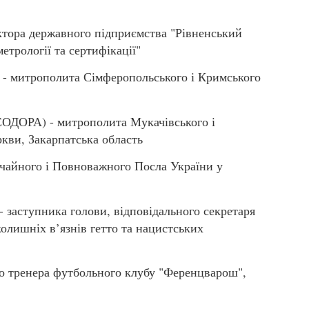
ора державного підприємства "Рівненський
етрології та сертифікації"
митрополита Сімферопольського і Кримського
ОРА) - митрополита Мукачівського і
ркви, Закарпатська область
айного і Повноважного Посла України у
ступника голови, відповідального секретаря
 колишніх в’язнів гетто та нацистських
о тренера футбольного клубу "Ференцварош",