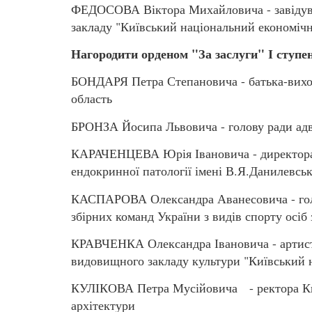
ФЕДОСОВА Віктора Михайловича - завідува
закладу "Київський національний економічн
Нагородити орденом "За заслуги" І ступе
БОНДАРЯ Петра Степановича - батька-вихов
область
БРОНЗА Йосипа Львовича - голову ради адво
КАРАЧЕНЦЕВА Юрія Івановича - директора 
ендокринної патології імені В.Я.Данилевсь
КАСПАРОВА Олександра Аванесовича - голо
збірних команд України з видів спорту осіб 
КРАВЧЕНКА Олександра Івановича - артиста
видовищного закладу культури "Київський 
КУЛІКОВА Петра Мусійовича - ректора Київ
архітектури