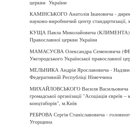
церкви України
КАМІНСЬКОГО Анатолія Івановича - директ
науково-виробничий центр стандартизації, м
КУЩА Павла Миколайовича (КЛИМЕНТА) - 
Православної церкви України
МАМАСУЄВА Олександра Семеновича (ФЕОД
Ужгородського Української православної це
МЕЛЬНИКА Андрія Ярославовича - Надзвич
Федеративній Республіці Німеччина
МИХАЙЛОВСЬКОГО Василя Васильовича - за
громадської організації "Асоціація євреїв –
концтаборів", м.Київ
РЕБРОВА Сергія Станіславовича - головног
Угорщина