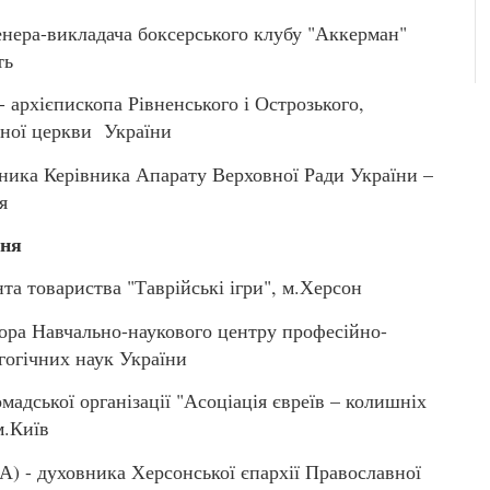
ра-викладача боксерського клубу "Аккерман"
ть
рхієпископа Рівненського і Острозького,
вної церкви України
ка Керівника Апарату Верховної Ради України –
я
еня
а товариства "Таврійські ігри", м.Херсон
а Навчально-наукового центру професійно-
агогічних наук України
дської організації "Асоціація євреїв – колишніх
м.Київ
 духовника Херсонської єпархії Православної