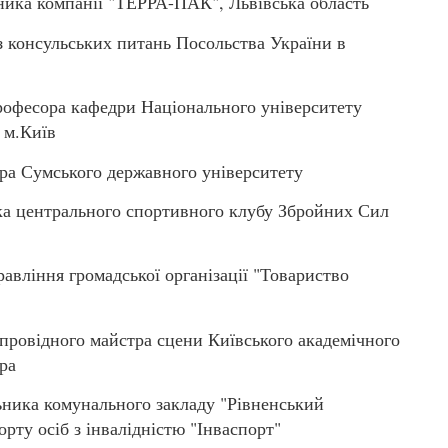
ика компанії "ТЕРРА-ПАК", Львівська область
консульських питань Посольства України в
фесора кафедри Національного університету
 м.Київ
а Сумського державного університету
 центрального спортивного клубу Збройних Сил
вління громадської організації "Товариство
овідного майстра сцени Київського академічного
пра
ика комунального закладу "Рівненський
орту осіб з інвалідністю "Інваспорт"