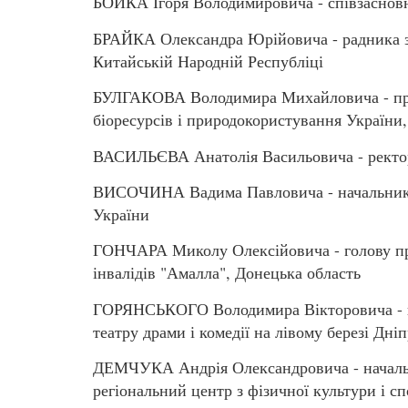
БОЙКА Ігоря Володимировича - співзасновн
БРАЙКА Олександра Юрійовича - радника з 
Китайській Народній Республіці
БУЛГАКОВА Володимира Михайловича - про
біоресурсів і природокористування України,
ВАСИЛЬЄВА Анатолія Васильовича - ректор
ВИСОЧИНА Вадима Павловича - начальника
України
ГОНЧАРА Миколу Олексійовича - голову пра
інвалідів "Амалла", Донецька область
ГОРЯНСЬКОГО Володимира Вікторовича - пр
театру драми і комедії на лівому березі Дні
ДЕМЧУКА Андрія Олександровича - начальн
регіональний центр з фізичної культури і сп