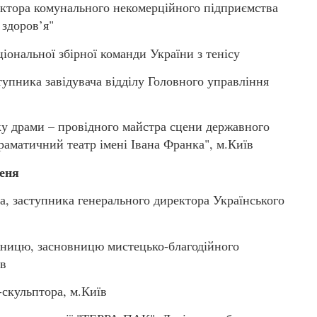
ора комунального некомерційного підприємства
 здоров’я"
нальної збірної команди України з тенісу
ника завідувача відділу Головного управління
у драми – провідного майстра сцени державного
аматичний театр імені Івана Франка", м.Київ
пеня
, заступника генерального директора Українського
ицю, засновницю мистецько-благодійного
їв
скульптора, м.Київ