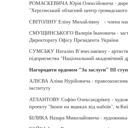
РОМАСКЕВИЧА Юрія Олексійовича - директ
"Херсонський обласний центр громадського
СВІТОЛІНУ Еліну Михайлівну - члена націо
СМУЩИНСЬКОГО Валерія Івановича - заступ
Директорату Офісу Президента України
СУМСЬКУ Наталію В’ячеславівну - артистк
підприємства "Національний академічний др
Нагородити орденом "За заслуги" ІІІ сту
АЛІЄВА Аліма Нурійовича - правозахисника
інституту
АТЛАНТОВУ Софію Олександрівну - художн
проекту "Ікони на ящиках від набоїв", м.Ки
БІЛИКА Назара Миколайовича - художника-