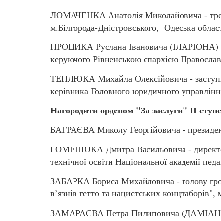
ЛОМАЧЕНКА Анатолія Миколайовича - трене
м.Білгорода-Дністровського, Одеська облас
ПРОЦИКА Руслана Івановича (ІЛАРІОНА) - а
керуючого Рівненською єпархією Правосла
ТЕПЛЮКА Михайла Олексійовича - заступни
керівника Головного юридичного управлінн
Нагородити орденом "За заслуги" ІІ ступ
БАГРАЄВА Миколу Георгійовича - президент
ГОМЕНЮКА Дмитра Васильовича - директор
технічної освіти Національної академії пед
ЗАБАРКА Бориса Михайловича - голову грома
в’язнів гетто та нацистських концтаборів", 
ЗАМАРАЄВА Петра Пилиповича (ДАМІАНА) -