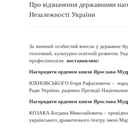
Про відзначення державними наг
Незалежності України
За значний особистий внесок у державне бу
технічний, культурно-освітній розвиток Укр
постановляю:
професіоналізм
Нагородити орденом князя Ярослава Мудр
ЮХНОВСЬКОГО Ігоря Рафаїловича – народно
Ради України, радника Президії Національн
Нагородити орденом князя Ярослава Мудр
КОЗАКА Богдана Миколайовича – провідног
українського драматичного театру імені Мар