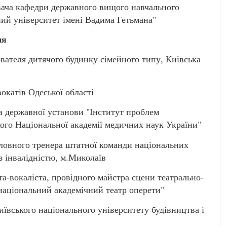
ча кафедри державного вищого навчального
ий університет імені Вадима Гетьмана"
ня
ателя дитячого будинку сімейного типу, Київська
катів Одеської області
державної установи "Інститут проблем
кого Національної академії медичних наук України"
вного тренера штатної команди національних
з інвалідністю, м.Миколаїв
-вокаліста, провідного майстра сцени театрально-
національний академічний театр оперети"
ського національного університету будівництва і