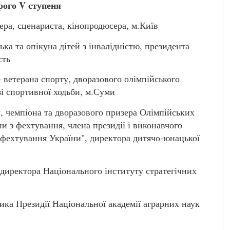
рого V ступеня
а, сценариста, кінопродюсера, м.Київ
ка та опікуна дітей з інвалідністю, президента
сть
терана спорту, дворазового олімпійського
зі спортивної ходьби, м.Суми
, чемпіона та дворазового призера Олімпійських
пи з фехтування, члена президії і виконавчого
я фехтування України", директора дитячо-юнацької
ректора Національного інституту стратегічних
 Президії Національної академії аграрних наук