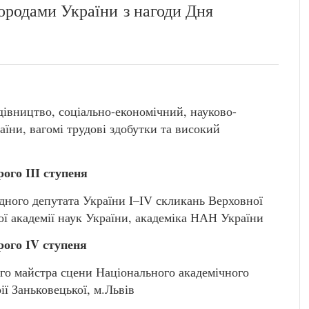
ородами України з нагоди Дня
дівництво, соціально-економічний, науково-
аїни, вагомі трудові здобутки та високий
ого ІІІ ступеня
го депутата України I–IV скликань Верховної
ої академії наук України, академіка НАН України
ого ІV ступеня
о майстра сцени Національного академічного
ії Заньковецької, м.Львів