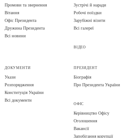
Промови та звернення
Зустрічі й наради
Вiтання
Робочі поїздки
Офіс Президента
Зарубіжні візити
Дружина Президента
Всі галереї
Всі новини
ВІДЕО
ДОКУМЕНТИ
ПРЕЗИДЕНТ
Укази
Біографія
Розпорядження
Про Президента України
Конституція України
Всі документи
ОФІС
Керівництво Офісу
Оголошення
Вакансії
Запобігання корупції