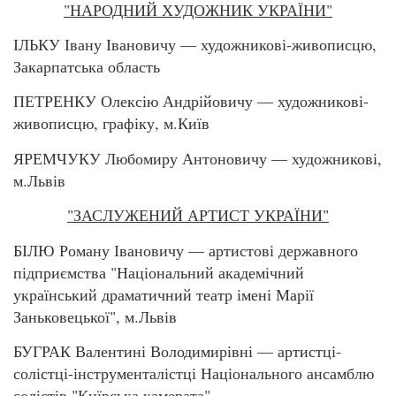
"НАРОДНИЙ ХУДОЖНИК УКРАЇНИ"
ІЛЬКУ Івану Івановичу — художникові-живописцю,
Закарпатська область
ПЕТРЕНКУ Олексію Андрійовичу — художникові-
живописцю, графіку, м.Київ
ЯРЕМЧУКУ Любомиру Антоновичу — художникові,
м.Львів
"ЗАСЛУЖЕНИЙ АРТИСТ УКРАЇНИ"
БІЛЮ Роману Івановичу — артистові державного
підприємства "Національний академічний
український драматичний театр імені Марії
Заньковецької", м.Львів
БУГРАК Валентині Володимирівні — артистці-
солістці-інструменталістці Національного ансамблю
солістів "Київська камерата"