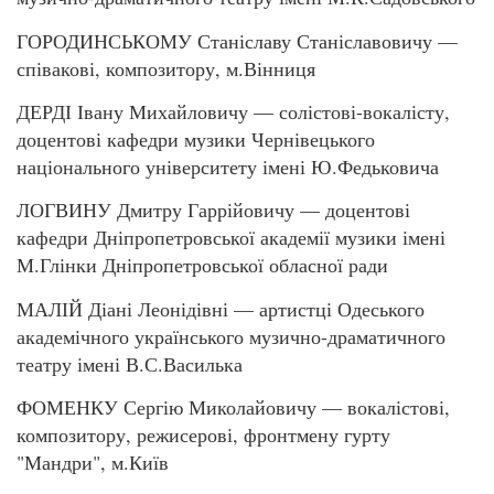
ГОРОДИНСЬКОМУ Станіславу Станіславовичу —
співакові, композитору, м.Вінниця
ДЕРДІ Івану Михайловичу — солістові-вокалісту,
доцентові кафедри музики Чернівецького
національного університету імені Ю.Федьковича
ЛОГВИНУ Дмитру Гаррійовичу — доцентові
кафедри Дніпропетровської академії музики імені
М.Глінки Дніпропетровської обласної ради
МАЛІЙ Діані Леонідівні — артистці Одеського
академічного українського музично-драматичного
театру імені В.С.Василька
ФОМЕНКУ Сергію Миколайовичу — вокалістові,
композитору, режисерові, фронтмену гурту
"Мандри", м.Київ