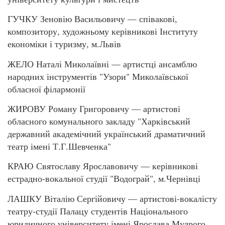
ГУЧКУ Зеновію Васильовичу — співакові,
композитору, художньому керівникові Інституту
економіки і туризму, м.Львів
ЖЕЛО Наталі Миколаївні — артистці ансамблю
народних інструментів "Узори" Миколаївської
обласної філармонії
ЖИРОВУ Роману Григоровичу — артистові
обласного комунального закладу "Харківський
державний академічний український драматичний
театр імені Т.Г.Шевченка"
КРАЮ Святославу Ярославовичу — керівникові
естрадно-вокальної студії "Водограй", м.Чернівці
ЛАШКУ Віталію Сергійовичу — артистові-вокалісту
театру-студії Палацу студентів Національного
юридичного університету імені Ярослава Мудрого,