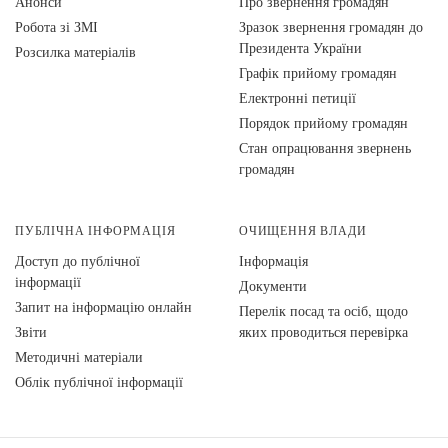
Анонси
Про звернення громадян
Робота зі ЗМІ
Зразок звернення громадян до
Президента України
Розсилка матеріалів
Графік прийому громадян
Електронні петиції
Порядок прийому громадян
Стан опрацювання звернень
громадян
ПУБЛІЧНА ІНФОРМАЦІЯ
ОЧИЩЕННЯ ВЛАДИ
Доступ до публічної
Інформація
інформації
Документи
Запит на інформацію онлайн
Перелік посад та осіб, щодо
Звіти
яких проводиться перевірка
Методичні матеріали
Облік публічної інформації