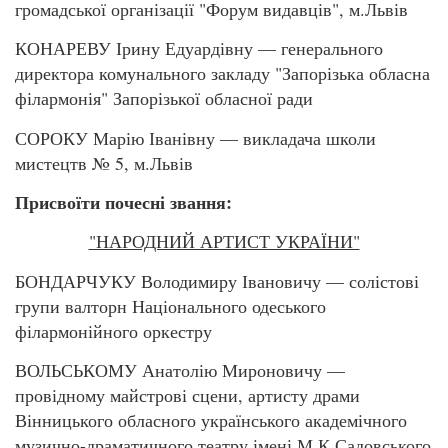
громадської організації "Форум видавців", м.Львів
КОНАРЕВУ Ірину Едуардівну — генерального
директора комунального закладу "Запорізька обласна
філармонія" Запорізької обласної ради
СОРОКУ Марію Іванівну — викладача школи
мистецтв № 5, м.Львів
Присвоїти почесні звання:
"НАРОДНИЙ АРТИСТ УКРАЇНИ"
БОНДАРЧУКУ Володимиру Івановичу — солістові
групи валторн Національного одеського
філармонійного оркестру
ВОЛЬСЬКОМУ Анатолію Мироновичу —
провідному майстрові сцени, артисту драми
Вінницького обласного українського академічного
музично-драматичного театру імені М.К.Садовського