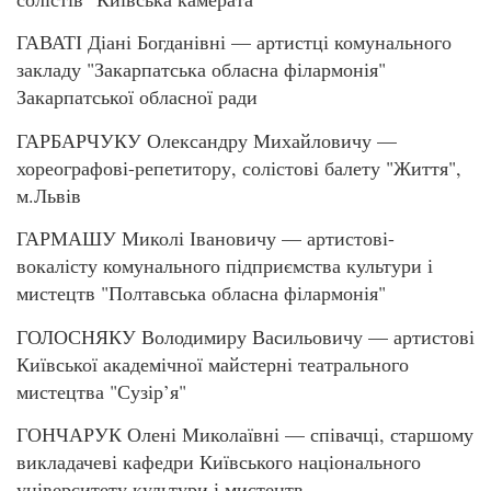
ГАВАТІ Діані Богданівні — артистці комунального
закладу "Закарпатська обласна філармонія"
Закарпатської обласної ради
ГАРБАРЧУКУ Олександру Михайловичу —
хореографові-репетитору, солістові балету "Життя",
м.Львів
ГАРМАШУ Миколі Івановичу — артистові-
вокалісту комунального підприємства культури і
мистецтв "Полтавська обласна філармонія"
ГОЛОСНЯКУ Володимиру Васильовичу — артистові
Київської академічної майстерні театрального
мистецтва "Сузір’я"
ГОНЧАРУК Олені Миколаївні — співачці, старшому
викладачеві кафедри Київського національного
університету культури і мистецтв