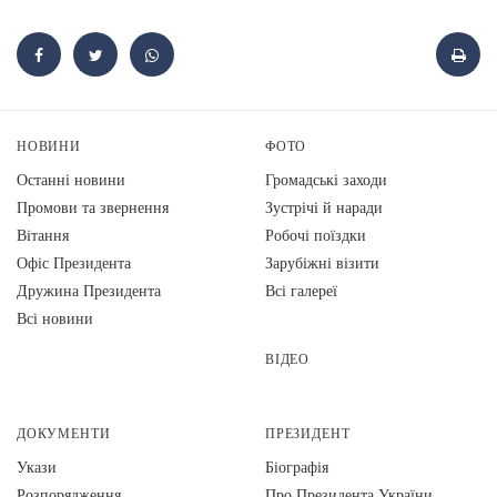
НОВИНИ
ФОТО
Останні новини
Громадські заходи
Промови та звернення
Зустрічі й наради
Вiтання
Робочі поїздки
Офіс Президента
Зарубіжні візити
Дружина Президента
Всі галереї
Всі новини
ВІДЕО
ДОКУМЕНТИ
ПРЕЗИДЕНТ
Укази
Біографія
Розпорядження
Про Президента України