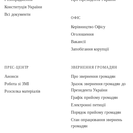
Конституція України
Всі документи
ОФІС
Керівництво Офісу
Оголошення
Вакансії
Запобігання корупції
ПРЕС-ЦЕНТР
ЗВЕРНЕННЯ ГРОМАДЯН
Анонси
Про звернення громадян
Робота зі ЗМІ
Зразок звернення громадян до
Президента України
Розсилка матеріалів
Графік прийому громадян
Електронні петиції
Порядок прийому громадян
Стан опрацювання звернень
громадян