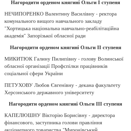
Нагородити орденом княгині Ольги І ступеня
НЕЧИПОРЕНКО Валентину Василівну - ректора
комунального вищого навчального закладу
"Хортицька національна навчально-реабілітаційна
академія" Запорізької обласної ради
Нагородити орденом княгині Ольги ІІ ступеня
МИКИТЮК Галину Пилипівну - голову Волинської
обласної організації Профспілки працівників
соціальної сфери України
ПЕТУХОВУ Любов Євгенівну - декана факультету
Херсонського державного університету
Нагородити орденом княгині Ольги ІІІ ступеня
КАПЕЛЮШНУ Вікторію Борисівну - директора
фінансового, заступника голови правління
акціонерного товариства "Миронівський