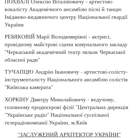
ПОХВАЛІ Олексію Віталійовичу - артистові-
вокалісту Академічного ансамблю пісні й танцю
Іміджево-видавничого центру Національної гвардії
України
РЕБЯКОВІЙ Марії Володимирівні - актрисі,
провідному майстрові сцени комунального закладу
"Черкаський академічний театр ляльок Черкаської
обласної ради"
ТУЧАПЦЮ Андрію Івановичу - артистові-солісту-
інструменталісту Національного ансамблю солістів
"Київська камерата"
ХОРКІНУ Дмитру Миколайовичу - ведучому,
головному продюсерові філії "Центральна дирекція
"Українське радіо" Національної суспільної
телерадіокомпанії України, м.Київ
"ЗАСЛУЖЕНИЙ АРХІТЕКТОР УКРАЇНИ"