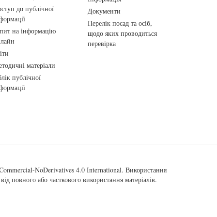
ступ до публічної
Документи
формації
Перелік посад та осіб,
пит на інформацію
щодо яких проводиться
нлайн
перевірка
іти
тодичні матеріали
лік публічної
формації
ommercial-NoDerivatives 4.0 International
. Використання
від повного або часткового використання матеріалів.