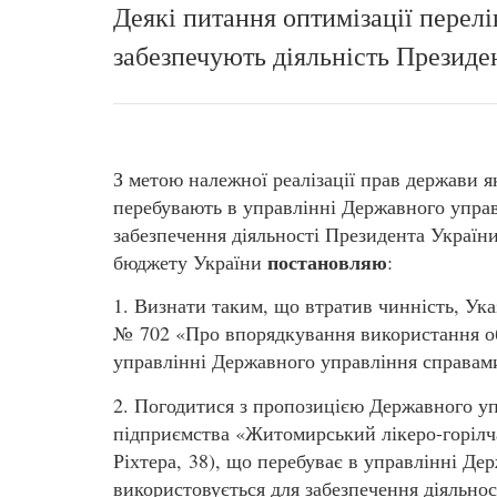
Деякі питання оптимізації перелі
забезпечують діяльність Президе
З метою належної реалізації прав держави я
перебувають в управлінні Державного управ
забезпечення діяльності Президента Україн
постановляю
бюджету України
:
1. Визнати таким, що втратив чинність, Ука
№ 702 «Про впорядкування використання об
управлінні Державного управління справам
2. Погодитися з пропозицією Державного у
підприємства «Житомирський лікеро-горілч
Ріхтера, 38), що перебуває в управлінні Де
використовується для забезпечення діяльно