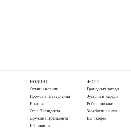
НОВИНИ
ФОТО
Останні новини
Громадські заходи
Промови та звернення
Зустрічі й наради
Вiтання
Робочі поїздки
Офіс Президента
Зарубіжні візити
Дружина Президента
Всі галереї
Всі новини