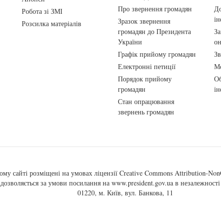
Про звернення громадян
До
Робота зі ЗМІ
ін
Зразок звернення
Розсилка матеріалів
громадян до Президента
За
України
о
Графік прийому громадян
Зв
Електронні петиції
Ме
Порядок прийому
Об
громадян
ін
Стан опрацювання
звернень громадян
ому сайті розміщені на умовах ліцензії
Creative Commons Attribution-NonC
, дозволяється за умови посилання на
www.president.gov.ua
в незалежності 
01220, м. Київ, вул. Банкова, 11