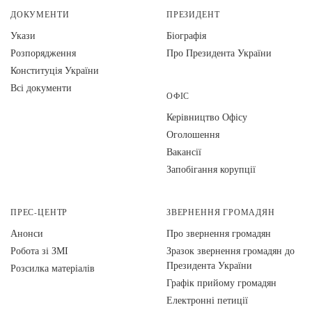
ДОКУМЕНТИ
ПРЕЗИДЕНТ
Укази
Біографія
Розпорядження
Про Президента України
Конституція України
Всі документи
ОФІС
Керівництво Офісу
Оголошення
Вакансії
Запобігання корупції
ПРЕС-ЦЕНТР
ЗВЕРНЕННЯ ГРОМАДЯН
Анонси
Про звернення громадян
Робота зі ЗМІ
Зразок звернення громадян до
Президента України
Розсилка матеріалів
Графік прийому громадян
Електронні петиції