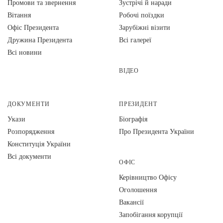
Промови та звернення
Зустрічі й наради
Вiтання
Робочі поїздки
Офіс Президента
Зарубіжні візити
Дружина Президента
Всі галереї
Всі новини
ВІДЕО
ДОКУМЕНТИ
ПРЕЗИДЕНТ
Укази
Біографія
Розпорядження
Про Президента України
Конституція України
Всі документи
ОФІС
Керівництво Офісу
Оголошення
Вакансії
Запобігання корупції