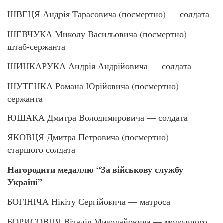
ШВЕЦЯ Андрія Тарасовича (посмертно) — солдата
ШЕВЧУКА Миколу Васильовича (посмертно) —
штаб-сержанта
ШИНКАРУКА Андрія Андрійовича — солдата
ШУТЕНКА Романа Юрійовича (посмертно) —
сержанта
ЮШАКА Дмитра Володимировича — солдата
ЯКОВЦЯ Дмитра Петровича (посмертно) —
старшого солдата
Нагородити медаллю “За військову службу
Україні”
БОГІНІЧА Нікіту Сергійовича — матроса
БОРИСОВЦЯ Віталія Миколайовича — молодшого