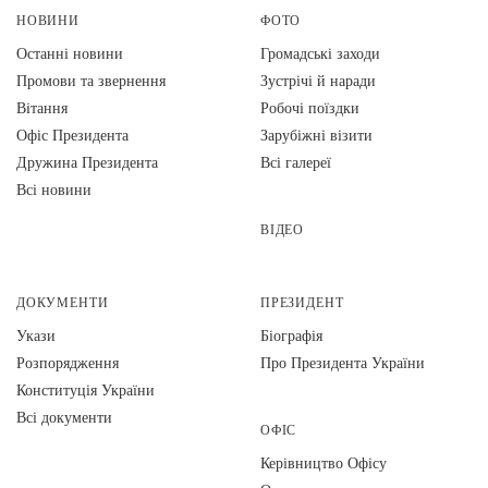
НОВИНИ
ФОТО
Останні новини
Громадські заходи
Промови та звернення
Зустрічі й наради
Вiтання
Робочі поїздки
Офіс Президента
Зарубіжні візити
Дружина Президента
Всі галереї
Всі новини
ВІДЕО
ДОКУМЕНТИ
ПРЕЗИДЕНТ
Укази
Біографія
Розпорядження
Про Президента України
Конституція України
Всі документи
ОФІС
Керівництво Офісу