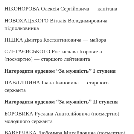
НІКОНОРОВА Олексія Сергійовича — капітана
НОВОХАЦЬКОГО Віталія Володимировича —
підполковника
ПІШКА Дмитра Костянтиновича — майора
СИНГАЄВСЬКОГО Ростислава Ігоровича
(посмертно) — старшого лейтенанта
Нагородити орденом “За мужність” І ступеня
ПАВЛИШИНА Івана Івановича — старшого
сержанта
Нагородити орденом “За мужність” ІІ ступеня
БОРОВИКА Руслана Анатолійовича (посмертно) —
молодшого сержанта
ВАВЕРЧАКА Любомира Михайловича (посмертно)