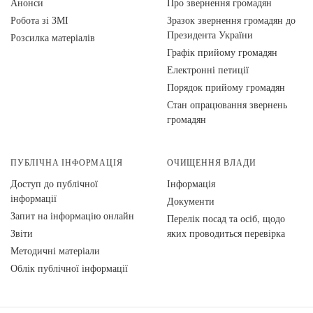
Анонси
Про звернення громадян
Робота зі ЗМІ
Зразок звернення громадян до
Президента України
Розсилка матеріалів
Графік прийому громадян
Електронні петиції
Порядок прийому громадян
Стан опрацювання звернень
громадян
ПУБЛІЧНА ІНФОРМАЦІЯ
ОЧИЩЕННЯ ВЛАДИ
Доступ до публічної
Інформація
інформації
Документи
Запит на інформацію онлайн
Перелік посад та осіб, щодо
Звіти
яких проводиться перевірка
Методичні матеріали
Облік публічної інформації