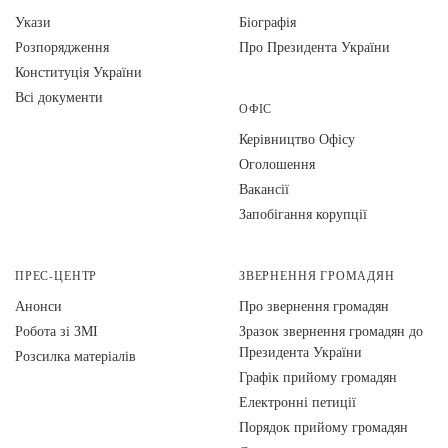
Укази
Біографія
Розпорядження
Про Президента України
Конституція України
Всі документи
ОФІС
Керівництво Офісу
Оголошення
Вакансії
Запобігання корупції
ПРЕС-ЦЕНТР
ЗВЕРНЕННЯ ГРОМАДЯН
Анонси
Про звернення громадян
Робота зі ЗМІ
Зразок звернення громадян до
Президента України
Розсилка матеріалів
Графік прийому громадян
Електронні петиції
Порядок прийому громадян