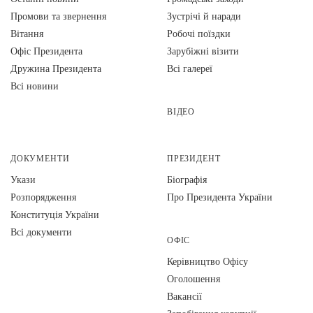
Промови та звернення
Зустрічі й наради
Вiтання
Робочі поїздки
Офіс Президента
Зарубіжні візити
Дружина Президента
Всі галереї
Всі новини
ВІДЕО
ДОКУМЕНТИ
ПРЕЗИДЕНТ
Укази
Біографія
Розпорядження
Про Президента України
Конституція України
Всі документи
ОФІС
Керівництво Офісу
Оголошення
Вакансії