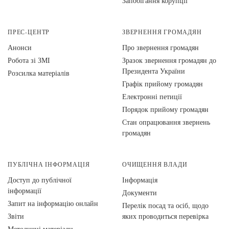
Запобігання корупції
ПРЕС-ЦЕНТР
ЗВЕРНЕННЯ ГРОМАДЯН
Анонси
Про звернення громадян
Робота зі ЗМІ
Зразок звернення громадян до
Президента України
Розсилка матеріалів
Графік прийому громадян
Електронні петиції
Порядок прийому громадян
Стан опрацювання звернень
громадян
ПУБЛІЧНА ІНФОРМАЦІЯ
ОЧИЩЕННЯ ВЛАДИ
Доступ до публічної
Інформація
інформації
Документи
Запит на інформацію онлайн
Перелік посад та осіб, щодо
Звіти
яких проводиться перевірка
Методичні матеріали