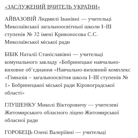
«ЗАСЛУЖЕНИЙ ВЧИТЕЛЬ УКРАЇНИ»
АЙВАЗОВІЙ Людмилі Іванівні — учительці
Миколаївської загальноосвітньої школи I–III
ступенів № 32 імені Кривоносова С.С.
Миколаївської міської ради
БІБІК Наталії Станіславівні — учительці
комунального закладу «Бобринецьке навчально-
виховне об’єднання «Навчально-виховний комплекс
«Гімназія – загальноосвітня школа I–III ступенів №
1» Бобринецької міської ради Кіровоградської
області»
ГЛУШЕНКУ Миколі Вікторовичу — учителеві
Житомирського обласного ліцею Житомирської
обласної ради
ГОРОБЕЦЬ Олені Валеріївні — учительці