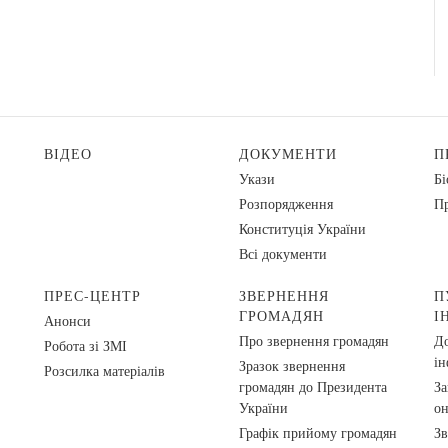
ВІДЕО
ДОКУМЕНТИ
П
Укази
Бі
Розпорядження
Пр
Конституція України
Всі документи
ПРЕС-ЦЕНТР
ЗВЕРНЕННЯ
П
ГРОМАДЯН
І
Анонси
Про звернення громадян
До
Робота зі ЗМІ
ін
Зразок звернення
Розсилка матеріалів
громадян до Президента
За
України
о
Графік прийому громадян
Зв