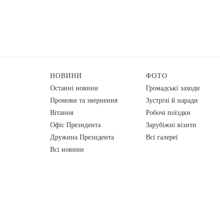
НОВИНИ
ФОТО
Останні новини
Громадські заходи
Промови та звернення
Зустрічі й наради
Вiтання
Робочі поїздки
Офіс Президента
Зарубіжні візити
Дружина Президента
Всі галереї
Всі новини