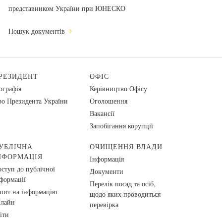
представником України при ЮНЕСКО
Пошук документів
РЕЗИДЕНТ
ОФІС
ографія
Керівництво Офісу
о Президента України
Оголошення
Вакансії
Запобігання корупції
УБЛІЧНА
ОЧИЩЕННЯ ВЛАДИ
НФОРМАЦІЯ
Інформація
ступ до публічної
Документи
формації
Перелік посад та осіб,
пит на інформацію
щодо яких проводиться
нлайн
перевірка
іти