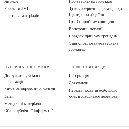
Анонси
Про звернення громадян
Робота зі ЗМІ
Зразок звернення громадян до
Президента України
Розсилка матеріалів
Графік прийому громадян
Електронні петиції
Порядок прийому громадян
Стан опрацювання звернень
громадян
ПУБЛІЧНА ІНФОРМАЦІЯ
ОЧИЩЕННЯ ВЛАДИ
Доступ до публічної
Інформація
інформації
Документи
Запит на інформацію онлайн
Перелік посад та осіб, щодо
Звіти
яких проводиться перевірка
Методичні матеріали
Облік публічної інформації