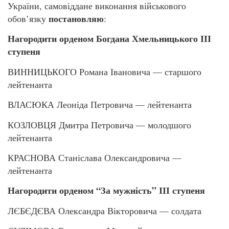
України, самовіддане виконання військового
постановляю
обов’язку
:
Нагородити орденом Богдана Хмельницького ІІІ
ступеня
ВИННИЦЬКОГО Романа Івановича — старшого
лейтенанта
ВЛАСЮКА Леоніда Петровича — лейтенанта
КОЗЛОВЦЯ Дмитра Петровича — молодшого
лейтенанта
КРАСНОВА Станіслава Олександровича —
лейтенанта
Нагородити орденом “За мужність” ІІІ ступеня
ЛЄБЄДЄВА Олександра Вікторовича — солдата