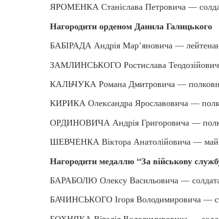
ЯРОМЕНКА Станіслава Петровича — солд
Нагородити орденом Данила Галицького
БАБІРАДА Андрія Мар’яновича — лейтенан
ЗАМЛИНСЬКОГО Ростислава Теодозійовича 
КАЛЬЧУКА Романа Дмитровича — полковни
КИРИКА Олександра Ярославовича — полк
ОРДИНОВИЧА Андрія Григоровича — пол
ШЕВЧЕНКА Віктора Анатолійовича — май
Нагородити медаллю “За військову служб
БАРАБОЛЮ Олексу Васильовича — солдат
БАЧИНСЬКОГО Ігоря Володимировича — ст
БОХНЯКА Віталія Володимировича — солд