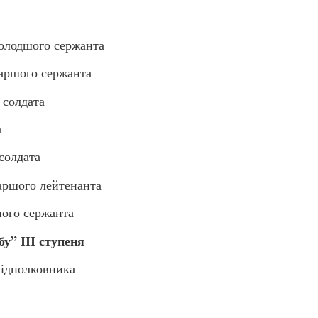
лодшого сержанта
ршого сержанта
солдата
а
олдата
ршого лейтенанта
ого сержанта
у” ІІІ ступеня
ідполковника