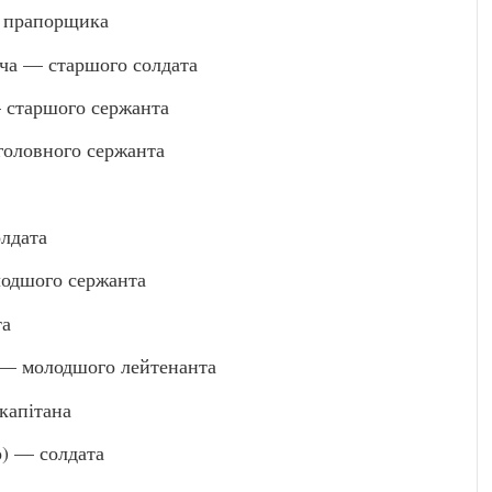
 прапорщика
а — старшого солдата
старшого сержанта
оловного сержанта
лдата
одшого сержанта
та
— молодшого лейтенанта
апітана
) — солдата