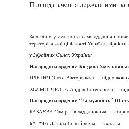
Про відзначення державними наг
За особисту мужність і самовіддані дії, вия
територіальної цілісності України, вірність
у Збройних Силах України:
Нагородити орденом Богдана Хмельницько
ПЛЕТНЯ Олега Вікторовича — підполковн
ХОЛМОГОРОВА Андрія Євгеновича — під
Нагородити орденом “За мужність” ІІІ ст
БАБАЄВА Саміра Гюладдиновича — старшо
БАГАЧА Данила Сергійовича — солдата