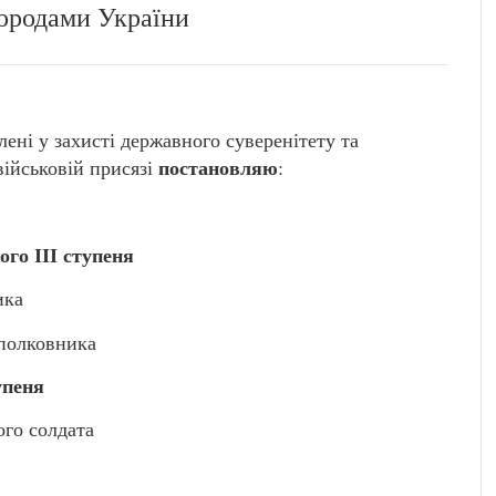
ородами України
влені у захисті державного суверенітету та
постановляю
 військовій присязі
:
го ІІІ ступеня
ика
полковника
упеня
го солдата