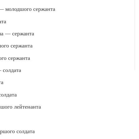
— молодшого сержанта
ата
а — сержанта
ого сержанта
го сержанта
 солдата
та
солдата
шого лейтенанта
шого солдата