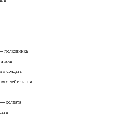
— полковника
ітана
го солдата
ого лейтенанта
— солдата
дата