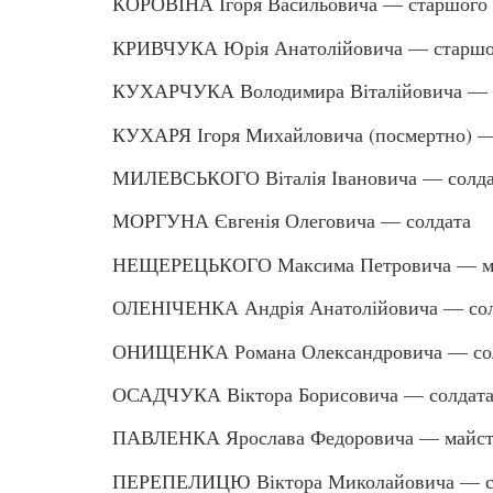
КОРОВІНА Ігоря Васильовича — старшого 
КРИВЧУКА Юрія Анатолійовича — старшог
КУХАРЧУКА Володимира Віталійовича — 
КУХАРЯ Ігоря Михайловича (посмертно) —
МИЛЕВСЬКОГО Віталія Івановича — солда
МОРГУНА Євгенія Олеговича — солдата
НЕЩЕРЕЦЬКОГО Максима Петровича — мо
ОЛЕНІЧЕНКА Андрія Анатолійовича — сол
ОНИЩЕНКА Романа Олександровича — со
ОСАДЧУКА Віктора Борисовича — солдат
ПАВЛЕНКА Ярослава Федоровича — майст
ПЕРЕПЕЛИЦЮ Віктора Миколайовича — с