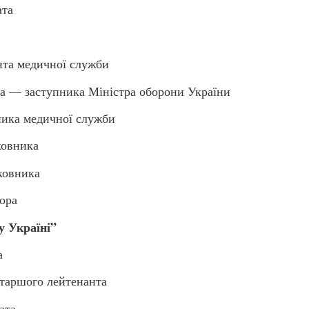
ата
та медичної служби
— заступника Міністра оборони України
ка медичної служби
овника
ковника
ора
у Україні”
а
аршого лейтенанта
ата