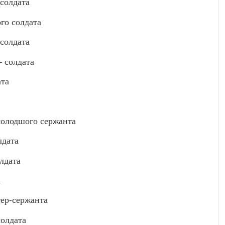
солдата
о солдата
солдата
 солдата
та
лодшого сержанта
дата
лдата
а
ер-сержанта
олдата