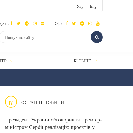
Укр
Eng
дент:
Офіс:
НТР
БІЛЬШЕ
н
ОСТАННІ НОВИНИ
Президент України обговорив із Прем’єр-
міністром Сербії реалізацію проєктів у