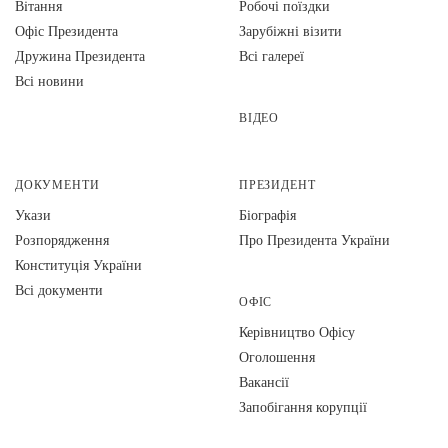
Вiтання
Робочі поїздки
Офіс Президента
Зарубіжні візити
Дружина Президента
Всі галереї
Всі новини
ВІДЕО
ДОКУМЕНТИ
ПРЕЗИДЕНТ
Укази
Біографія
Розпорядження
Про Президента України
Конституція України
Всі документи
ОФІС
Керівництво Офісу
Оголошення
Вакансії
Запобігання корупції