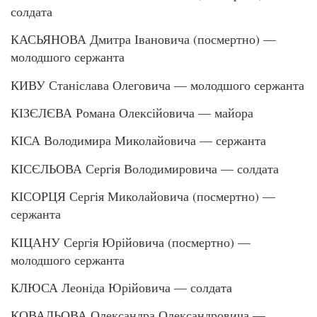
солдата
КАСЬЯНОВА Дмитра Івановича (посмертно) —
молодшого сержанта
КИВУ Станіслава Олеговича — молодшого сержанта
КІЗЄЛЄВА Романа Олексійовича — майора
КІСА Володимира Миколайовича — сержанта
КІСЄЛЬОВА Сергія Володимировича — солдата
КІСОРЦЯ Сергія Миколайовича (посмертно) —
сержанта
КІЦАНУ Сергія Юрійовича (посмертно) —
молодшого сержанта
КЛЮСА Леоніда Юрійовича — солдата
КОВАЛЬОВА Олександра Олександровича —