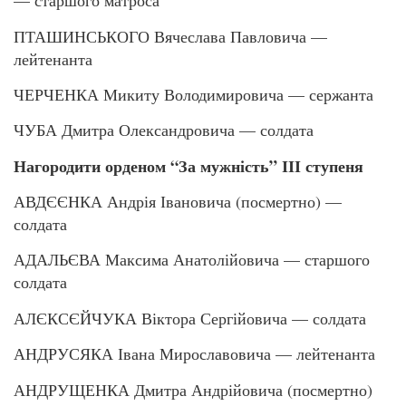
— старшого матроса
ПТАШИНСЬКОГО Вячеслава Павловича —
лейтенанта
ЧЕРЧЕНКА Микиту Володимировича — сержанта
ЧУБА Дмитра Олександровича — солдата
Нагородити орденом “За мужність” ІІІ ступеня
АВДЄЄНКА Андрія Івановича (посмертно) —
солдата
АДАЛЬЄВА Максима Анатолійовича — старшого
солдата
АЛЄКСЄЙЧУКА Віктора Сергійовича — солдата
АНДРУСЯКА Івана Мирославовича — лейтенанта
АНДРУЩЕНКА Дмитра Андрійовича (посмертно)