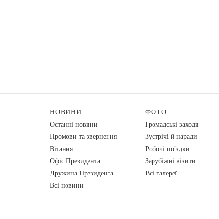
НОВИНИ
ФОТО
Останні новини
Громадські заходи
Промови та звернення
Зустрічі й наради
Вiтання
Робочі поїздки
Офіс Президента
Зарубіжні візити
Дружина Президента
Всі галереї
Всі новини