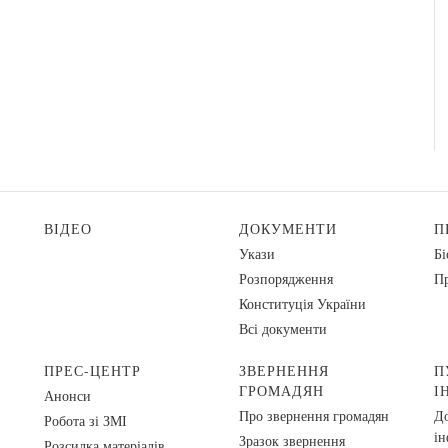
ВІДЕО
ДОКУМЕНТИ
П
Укази
Бі
Розпорядження
Пр
Конституція України
Всі документи
ПРЕС-ЦЕНТР
ЗВЕРНЕННЯ
П
ГРОМАДЯН
І
Анонси
Про звернення громадян
До
Робота зі ЗМІ
ін
Зразок звернення
Розсилка матеріалів