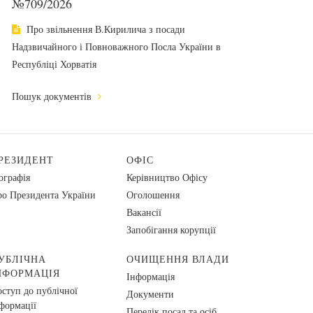
№709/2026
Про звільнення В.Кирилича з посади
Надзвичайного і Повноважного Посла України в
Республіці Хорватія
Пошук документів
РЕЗИДЕНТ
ОФІС
ографія
Керівництво Офісу
о Президента України
Оголошення
Вакансії
Запобігання корупції
УБЛІЧНА
ОЧИЩЕННЯ ВЛАДИ
НФОРМАЦІЯ
Інформація
ступ до публічної
Документи
формації
Перелік посад та осіб,