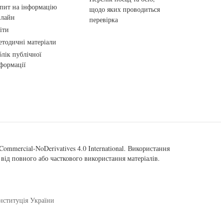
пит на інформацію
щодо яких проводиться
нлайн
перевірка
іти
тодичні матеріали
лік публічної
формації
ommercial-NoDerivatives 4.0 International
. Використання
від повного або часткового використання матеріалів.
нституція України