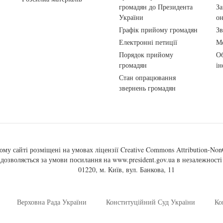
громадян до Президента
За
України
о
Графік прийому громадян
Зв
Електронні петиції
Ме
Порядок прийому
Об
громадян
ін
Стан опрацювання
звернень громадян
ому сайті розміщені на умовах ліцензії
Creative Commons Attribution-NonC
, дозволяється за умови посилання на
www.president.gov.ua
в незалежності 
01220, м. Київ, вул. Банкова, 11
Верховна Рада України
Конституційний Суд України
Ко