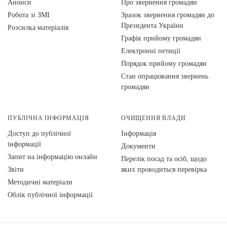
Анонси
Про звернення громадян
Робота зі ЗМІ
Зразок звернення громадян до
Президента України
Розсилка матеріалів
Графік прийому громадян
Електронні петиції
Порядок прийому громадян
Стан опрацювання звернень
громадян
ПУБЛІЧНА ІНФОРМАЦІЯ
ОЧИЩЕННЯ ВЛАДИ
Доступ до публічної
Інформація
інформації
Документи
Запит на інформацію онлайн
Перелік посад та осіб, щодо
Звіти
яких проводиться перевірка
Методичні матеріали
Облік публічної інформації