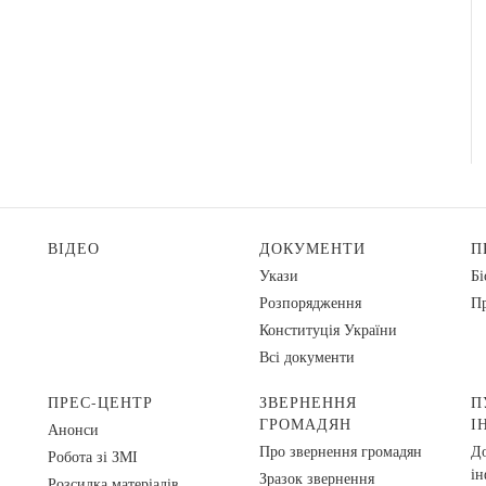
ВІДЕО
ДОКУМЕНТИ
П
Укази
Бі
Розпорядження
Пр
Конституція України
Всі документи
ПРЕС-ЦЕНТР
ЗВЕРНЕННЯ
П
ГРОМАДЯН
І
Анонси
Про звернення громадян
До
Робота зі ЗМІ
ін
Зразок звернення
Розсилка матеріалів