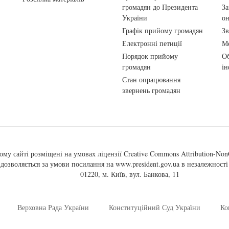
громадян до Президента
За
України
о
Графік прийому громадян
Зв
Електронні петиції
Ме
Порядок прийому
Об
громадян
ін
Стан опрацювання
звернень громадян
ому сайті розміщені на умовах ліцензії
Creative Commons Attribution-NonC
, дозволяється за умови посилання на
www.president.gov.ua
в незалежності 
01220, м. Київ, вул. Банкова, 11
Верховна Рада України
Конституційний Суд України
Ко