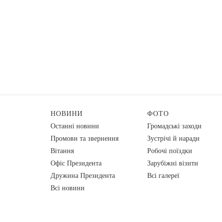
НОВИНИ
ФОТО
Останні новини
Громадські заходи
Промови та звернення
Зустрічі й наради
Вiтання
Робочі поїздки
Офіс Президента
Зарубіжні візити
Дружина Президента
Всі галереї
Всі новини