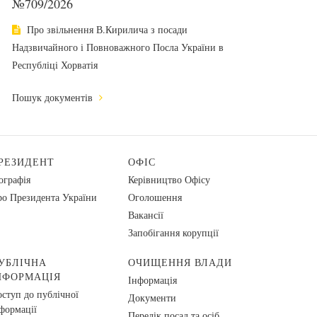
№709/2026
Про звільнення В.Кирилича з посади
Надзвичайного і Повноважного Посла України в
Республіці Хорватія
Пошук документів
РЕЗИДЕНТ
ОФІС
ографія
Керівництво Офісу
о Президента України
Оголошення
Вакансії
Запобігання корупції
УБЛІЧНА
ОЧИЩЕННЯ ВЛАДИ
НФОРМАЦІЯ
Інформація
ступ до публічної
Документи
формації
Перелік посад та осіб,