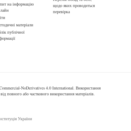
пит на інформацію
щодо яких проводиться
нлайн
перевірка
іти
тодичні матеріали
лік публічної
формації
ommercial-NoDerivatives 4.0 International
. Використання
від повного або часткового використання матеріалів.
нституція України