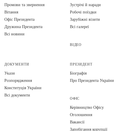
Промови та звернення
Зустрічі й наради
Вiтання
Робочі поїздки
Офіс Президента
Зарубіжні візити
Дружина Президента
Всі галереї
Всі новини
ВІДЕО
ДОКУМЕНТИ
ПРЕЗИДЕНТ
Укази
Біографія
Розпорядження
Про Президента України
Конституція України
Всі документи
ОФІС
Керівництво Офісу
Оголошення
Вакансії
Запобігання корупції