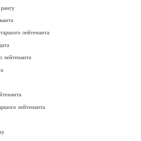
 рангу
жанта
аршого лейтенанта
дата
о лейтенанта
та
йтенанта
ршого лейтенанта
а
ну