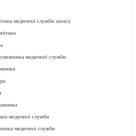
тана медичної служби запасу
пітана
а
лковника медичної служби
овника
ра
а
ковника
ана медичної служби
ника медичної служби