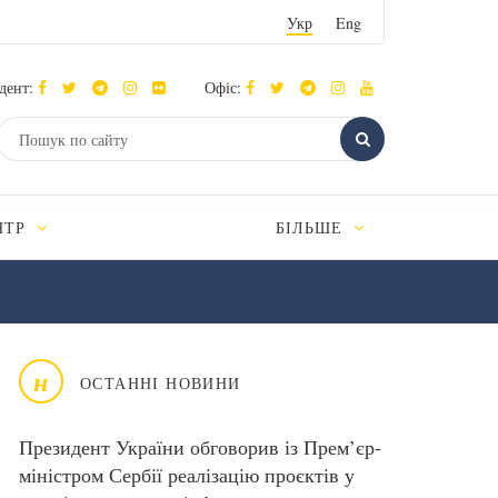
Укр
Eng
дент:
Офіс:
НТР
БІЛЬШЕ
н
ОСТАННІ НОВИНИ
Президент України обговорив із Прем’єр-
міністром Сербії реалізацію проєктів у