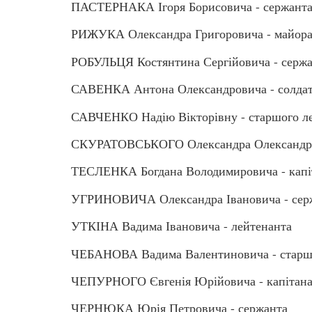
ПАСТЕРНАКА Ігоря Борисовича - сержант
РИЖУКА Олександра Григоровича - майор
РОБУЛЬЦЯ Костянтина Сергійовича - серж
САВЕНКА Антона Олександровича - солда
САВЧЕНКО Надію Вікторівну - старшого л
СКУРАТОВСЬКОГО Олександра Олександров
ТЕСЛЕНКА Богдана Володимировича - капі
УГРИНОВИЧА Олександра Івановича - сер
УТКІНА Вадима Івановича - лейтенанта
ЧЕБАНОВА Вадима Валентиновича - старш
ЧЕПУРНОГО Євгенія Юрійовича - капітан
ЧЕРНЮКА Юрія Петровича - сержанта