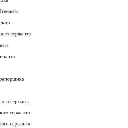
йтенанта
дата
ого сержанта
анта
енанта
прапорщика
шого сержанта
ого сержанта
ого сержанта