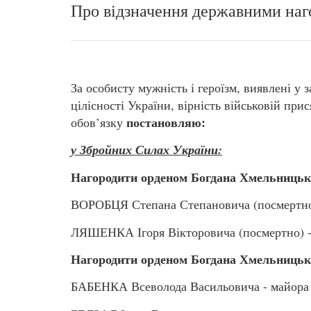
Про відзначення державними наг
За особисту мужність і героїзм, виявлені у 
цілісності України, вірність військовій пр
постановляю:
обов’язку
у Збройних Силах України:
Нагородити орденом Богдана Хмельницько
ВОРОБЦЯ Степана Степановича (посмертно)
ЛЯШЕНКА Ігоря Вікторовича (посмертно) -
Нагородити орденом Богдана Хмельницько
БАБЕНКА Всеволода Васильовича - майора