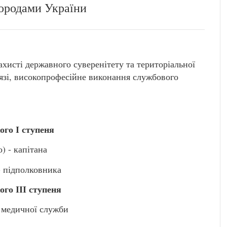
ородами України
захисті державного суверенітету та територіальної
исязі, високопрофесійне виконання службового
го І ступеня
 - капітана
 підполковника
го ІІІ ступеня
 медичної служби