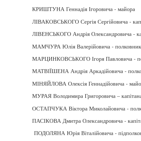
КРИШТУНА Геннадія Ігоровича - майора
ЛІВАКОВСЬКОГО Сергія Сергійовича - капі
ЛІВЕНСЬКОГО Андрія Олександровича - ка
МАМЧУРА Юлія Валерійовича - полковник
МАРЦИНКОВСЬКОГО Ігоря Павловича - по
МАТВІЇШЕНА Андрія Аркадійовича - полк
МІНЯЙЛОВА Олексія Геннадійовича - майо
МУРАЯ Володимира Григоровича – капітан
ОСТАПЧУКА Віктора Миколайовича - пол
ПАСІКОВА Дмитра Олександровича - капіт
ПОДОЛЯНА Юрія Віталійовича - підполков