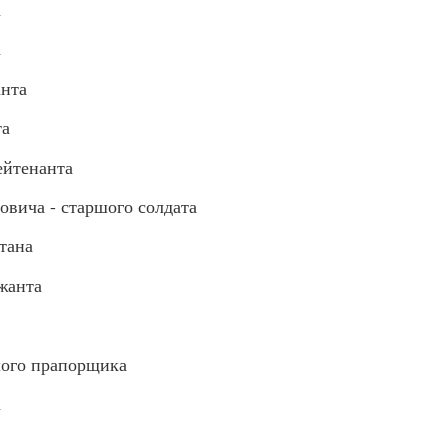
а
а
анта
та
ейтенанта
ича - старшого солдата
тана
жанта
ого прапорщика
а