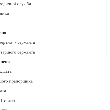
едичної служби
ника
еня
ртно) - сержанта
старшого сержанта
упеня
олдата
шого прапорщика
ата
 статті
ника