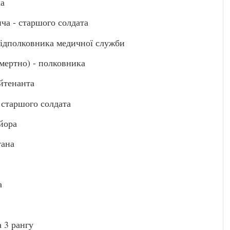
ка
 - старшого солдата
ідполковника медичної служби
ертно) - полковника
йтенанта
таршого солдата
йора
тана
а
 3 рангу