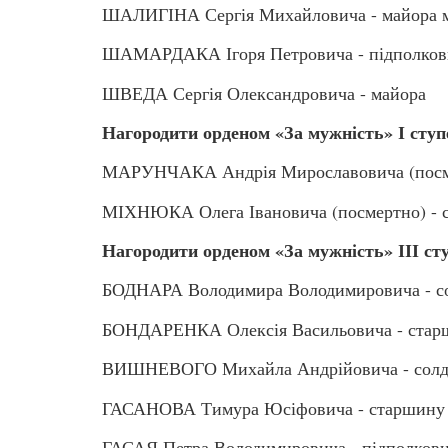
ШАЛИГІНА Сергія Михайловича - майора м
ШАМАРДАКА Ігоря Петровича - підполков
ШВЕДА Сергія Олександровича - майора
Нагородити орденом «За мужність» І ступ
МАРУНЧАКА Андрія Мирославовича (посме
МІХНЮКА Олега Івановича (посмертно) - 
Нагородити орденом «За мужність» ІІІ ст
БОДНАРА Володимира Володимировича - с
БОНДАРЕНКА Олексія Васильовича - стар
ВИШНЕВОГО Михайла Андрійовича - солд
ГАСАНОВА Тимура Юсіфовича - старшину 1
ГАСАЯ Петра Володимировича - підполков