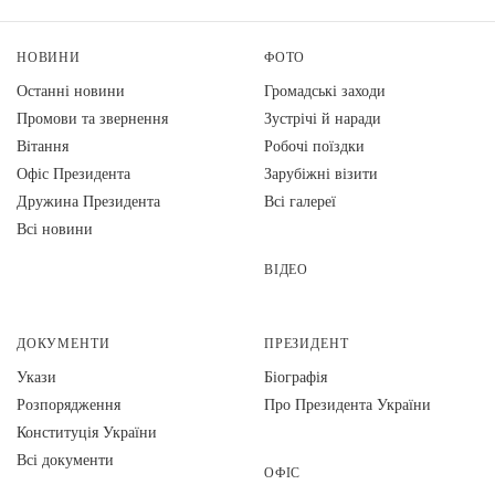
НОВИНИ
ФОТО
Останні новини
Громадські заходи
Промови та звернення
Зустрічі й наради
Вiтання
Робочі поїздки
Офіс Президента
Зарубіжні візити
Дружина Президента
Всі галереї
Всі новини
ВІДЕО
ДОКУМЕНТИ
ПРЕЗИДЕНТ
Укази
Біографія
Розпорядження
Про Президента України
Конституція України
Всі документи
ОФІС