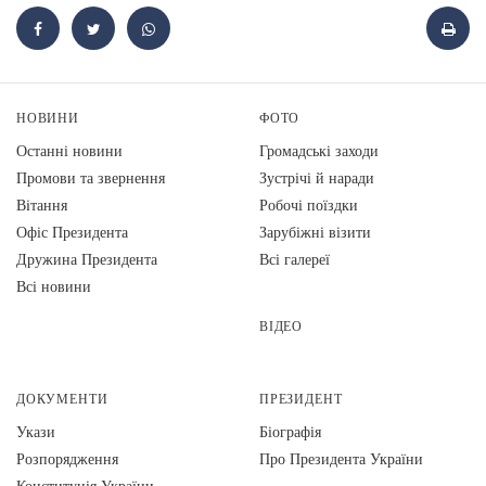
НОВИНИ
ФОТО
Останні новини
Громадські заходи
Промови та звернення
Зустрічі й наради
Вiтання
Робочі поїздки
Офіс Президента
Зарубіжні візити
Дружина Президента
Всі галереї
Всі новини
ВІДЕО
ДОКУМЕНТИ
ПРЕЗИДЕНТ
Укази
Біографія
Розпорядження
Про Президента України
Конституція України