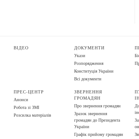
ВІДЕО
ДОКУМЕНТИ
П
Укази
Бі
Розпорядження
Пр
Конституція України
Всі документи
ПРЕС-ЦЕНТР
ЗВЕРНЕННЯ
П
ГРОМАДЯН
І
Анонси
Про звернення громадян
До
Робота зі ЗМІ
ін
Зразок звернення
Розсилка матеріалів
громадян до Президента
За
України
о
Графік прийому громадян
Зв