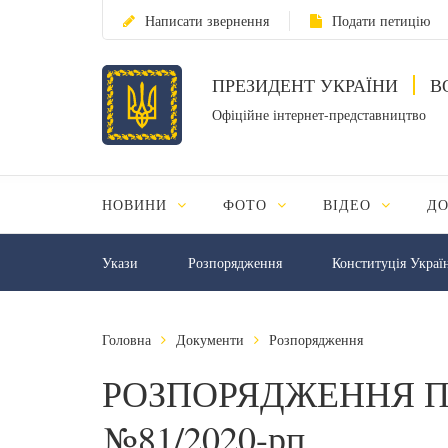
Написати звернення
Подати петицію
ПРЕЗИДЕНТ УКРАЇНИ
В
Офіційне інтернет-представництво
НОВИНИ
ФОТО
ВІДЕО
Д
Укази
Розпорядження
Конституція Украї
Головна
Документи
Розпорядження
РОЗПОРЯДЖЕННЯ П
№81/2020-рп