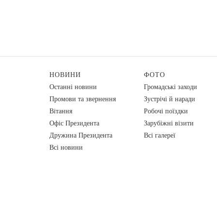
НОВИНИ
ФОТО
Останні новини
Громадські заходи
Промови та звернення
Зустрічі й наради
Вiтання
Робочі поїздки
Офіс Президента
Зарубіжні візити
Дружина Президента
Всі галереї
Всі новини