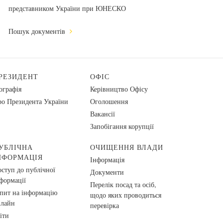
представником України при ЮНЕСКО
Пошук документів
РЕЗИДЕНТ
ОФІС
ографія
Керівництво Офісу
о Президента України
Оголошення
Вакансії
Запобігання корупції
УБЛІЧНА
ОЧИЩЕННЯ ВЛАДИ
НФОРМАЦІЯ
Інформація
ступ до публічної
Документи
формації
Перелік посад та осіб,
пит на інформацію
щодо яких проводиться
нлайн
перевірка
іти