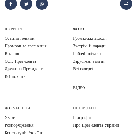
НОВИНИ
ФОТО
Останні новини
Громадські заходи
Промови та звернення
Зустрічі й наради
Вiтання
Робочі поїздки
Офіс Президента
Зарубіжні візити
Дружина Президента
Всі галереї
Всі новини
ВІДЕО
ДОКУМЕНТИ
ПРЕЗИДЕНТ
Укази
Біографія
Розпорядження
Про Президента України
Конституція України