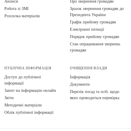
Анонси
Про звернення громадян
Робота зі ЗМІ
Зразок звернення громадян до
Президента України
Розсилка матеріалів
Графік прийому громадян
Електронні петиції
Порядок прийому громадян
Стан опрацювання звернень
громадян
ПУБЛІЧНА ІНФОРМАЦІЯ
ОЧИЩЕННЯ ВЛАДИ
Доступ до публічної
Інформація
інформації
Документи
Запит на інформацію онлайн
Перелік посад та осіб, щодо
Звіти
яких проводиться перевірка
Методичні матеріали
Облік публічної інформації