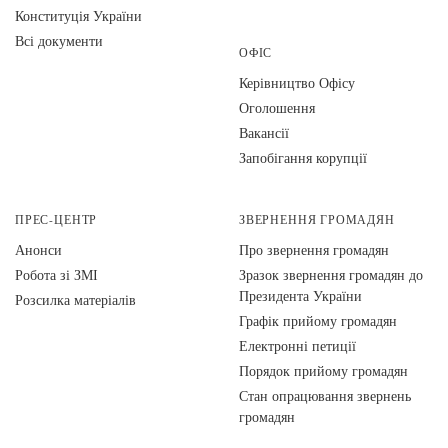
Конституція України
Всі документи
ОФІС
Керівництво Офісу
Оголошення
Вакансії
Запобігання корупції
ПРЕС-ЦЕНТР
ЗВЕРНЕННЯ ГРОМАДЯН
Анонси
Про звернення громадян
Робота зі ЗМІ
Зразок звернення громадян до
Президента України
Розсилка матеріалів
Графік прийому громадян
Електронні петиції
Порядок прийому громадян
Стан опрацювання звернень
громадян