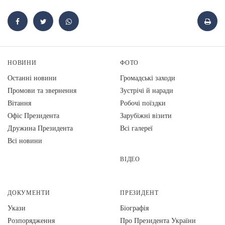
НОВИНИ
ФОТО
Останні новини
Громадські заходи
Промови та звернення
Зустрічі й наради
Вiтання
Робочі поїздки
Офіс Президента
Зарубіжні візити
Дружина Президента
Всі галереї
Всі новини
ВІДЕО
ДОКУМЕНТИ
ПРЕЗИДЕНТ
Укази
Біографія
Розпорядження
Про Президента України