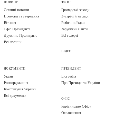
НОВИНИ
ФОТО
Останні новини
Громадські заходи
Промови та звернення
Зустрічі й наради
Вiтання
Робочі поїздки
Офіс Президента
Зарубіжні візити
Дружина Президента
Всі галереї
Всі новини
ВІДЕО
ДОКУМЕНТИ
ПРЕЗИДЕНТ
Укази
Біографія
Розпорядження
Про Президента України
Конституція України
Всі документи
ОФІС
Керівництво Офісу
Оголошення