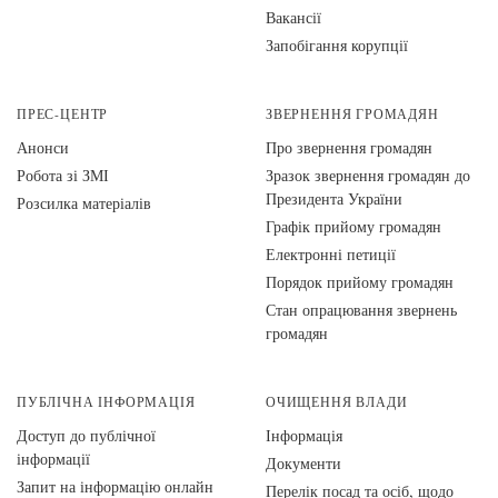
Вакансії
Запобігання корупції
ПРЕС-ЦЕНТР
ЗВЕРНЕННЯ ГРОМАДЯН
Анонси
Про звернення громадян
Робота зі ЗМІ
Зразок звернення громадян до
Президента України
Розсилка матеріалів
Графік прийому громадян
Електронні петиції
Порядок прийому громадян
Стан опрацювання звернень
громадян
ПУБЛІЧНА ІНФОРМАЦІЯ
ОЧИЩЕННЯ ВЛАДИ
Доступ до публічної
Інформація
інформації
Документи
Запит на інформацію онлайн
Перелік посад та осіб, щодо