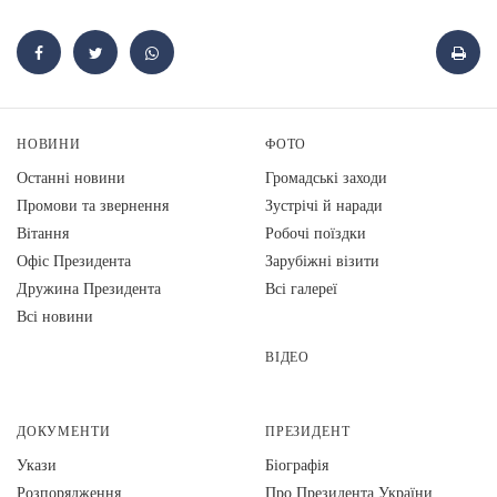
НОВИНИ
ФОТО
Останні новини
Громадські заходи
Промови та звернення
Зустрічі й наради
Вiтання
Робочі поїздки
Офіс Президента
Зарубіжні візити
Дружина Президента
Всі галереї
Всі новини
ВІДЕО
ДОКУМЕНТИ
ПРЕЗИДЕНТ
Укази
Біографія
Розпорядження
Про Президента України