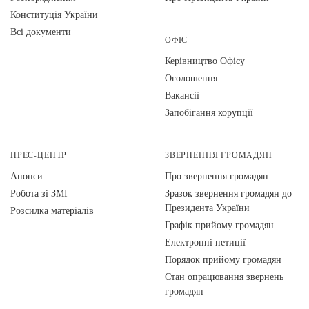
Конституція України
Всі документи
ОФІС
Керівництво Офісу
Оголошення
Вакансії
Запобігання корупції
ПРЕС-ЦЕНТР
ЗВЕРНЕННЯ ГРОМАДЯН
Анонси
Про звернення громадян
Робота зі ЗМІ
Зразок звернення громадян до
Президента України
Розсилка матеріалів
Графік прийому громадян
Електронні петиції
Порядок прийому громадян
Стан опрацювання звернень
громадян