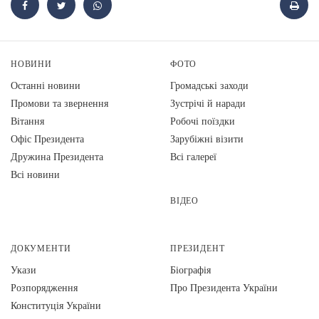
НОВИНИ
ФОТО
Останні новини
Громадські заходи
Промови та звернення
Зустрічі й наради
Вiтання
Робочі поїздки
Офіс Президента
Зарубіжні візити
Дружина Президента
Всі галереї
Всі новини
ВІДЕО
ДОКУМЕНТИ
ПРЕЗИДЕНТ
Укази
Біографія
Розпорядження
Про Президента України
Конституція України