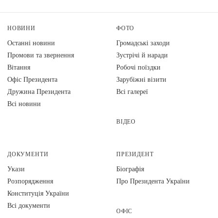
НОВИНИ
ФОТО
Останні новини
Громадські заходи
Промови та звернення
Зустрічі й наради
Вiтання
Робочі поїздки
Офіс Президента
Зарубіжні візити
Дружина Президента
Всі галереї
Всі новини
ВІДЕО
ДОКУМЕНТИ
ПРЕЗИДЕНТ
Укази
Біографія
Розпорядження
Про Президента України
Конституція України
Всі документи
ОФІС