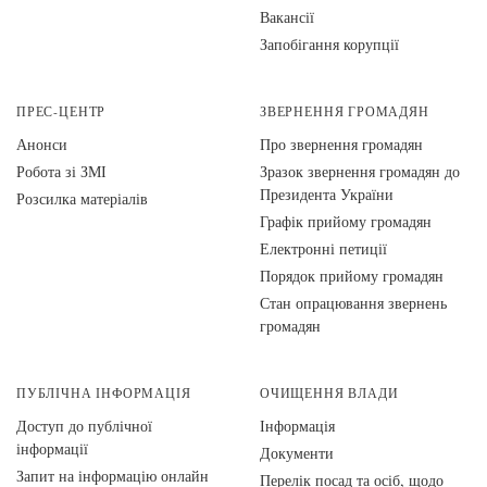
Вакансії
Запобігання корупції
ПРЕС-ЦЕНТР
ЗВЕРНЕННЯ ГРОМАДЯН
Анонси
Про звернення громадян
Робота зі ЗМІ
Зразок звернення громадян до
Президента України
Розсилка матеріалів
Графік прийому громадян
Електронні петиції
Порядок прийому громадян
Стан опрацювання звернень
громадян
ПУБЛІЧНА ІНФОРМАЦІЯ
ОЧИЩЕННЯ ВЛАДИ
Доступ до публічної
Інформація
інформації
Документи
Запит на інформацію онлайн
Перелік посад та осіб, щодо