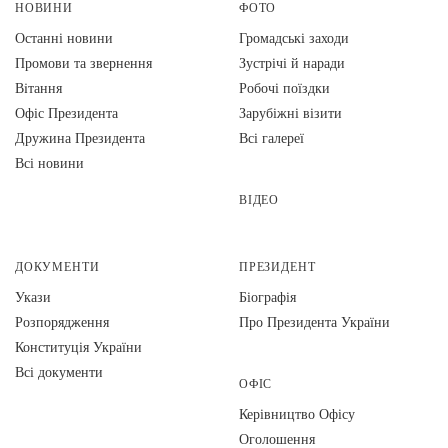
НОВИНИ
ФОТО
Останні новини
Громадські заходи
Промови та звернення
Зустрічі й наради
Вiтання
Робочі поїздки
Офіс Президента
Зарубіжні візити
Дружина Президента
Всі галереї
Всі новини
ВІДЕО
ДОКУМЕНТИ
ПРЕЗИДЕНТ
Укази
Біографія
Розпорядження
Про Президента України
Конституція України
Всі документи
ОФІС
Керівництво Офісу
Оголошення