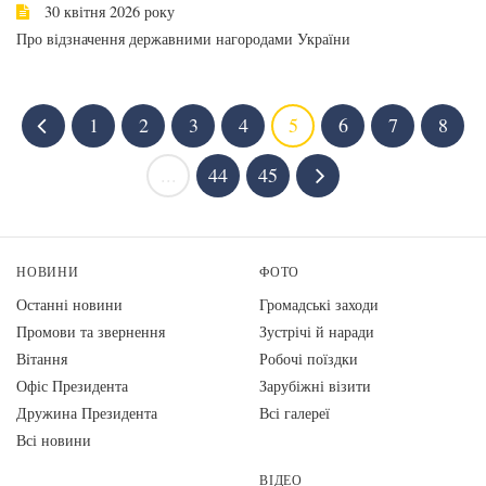
30 квітня 2026 року
Про відзначення державними нагородами України
1
2
3
4
5
6
7
8
...
44
45
НОВИНИ
ФОТО
Останні новини
Громадські заходи
Промови та звернення
Зустрічі й наради
Вiтання
Робочі поїздки
Офіс Президента
Зарубіжні візити
Дружина Президента
Всі галереї
Всі новини
ВІДЕО