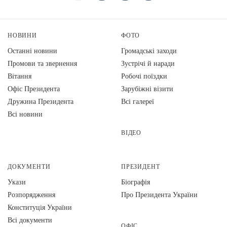
НОВИНИ
ФОТО
Останні новини
Громадські заходи
Промови та звернення
Зустрічі й наради
Вiтання
Робочі поїздки
Офіс Президента
Зарубіжні візити
Дружина Президента
Всі галереї
Всі новини
ВІДЕО
ДОКУМЕНТИ
ПРЕЗИДЕНТ
Укази
Біографія
Розпорядження
Про Президента України
Конституція України
Всі документи
ОФІС