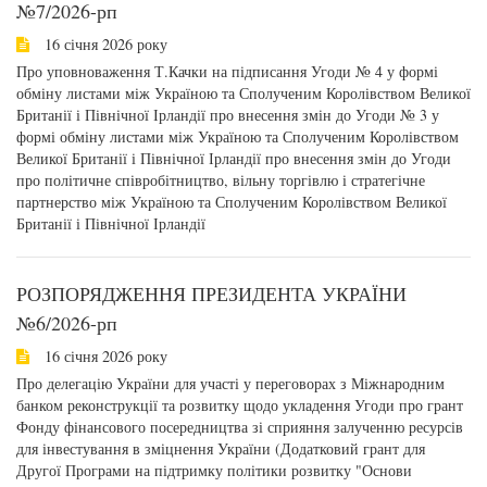
№7/2026-рп
16 січня 2026 року
Про уповноваження Т.Качки на підписання Угоди № 4 у формі
обміну листами між Україною та Сполученим Королівством Великої
Британії і Північної Ірландії про внесення змін до Угоди № 3 у
формі обміну листами між Україною та Сполученим Королівством
Великої Британії і Північної Ірландії про внесення змін до Угоди
про політичне співробітництво, вільну торгівлю і стратегічне
партнерство між Україною та Сполученим Королівством Великої
Британії і Північної Ірландії
РОЗПОРЯДЖЕННЯ ПРЕЗИДЕНТА УКРАЇНИ
№6/2026-рп
16 січня 2026 року
Про делегацію України для участі у переговорах з Міжнародним
банком реконструкції та розвитку щодо укладення Угоди про грант
Фонду фінансового посередництва зі сприяння залученню ресурсів
для інвестування в зміцнення України (Додатковий грант для
Другої Програми на підтримку політики розвитку "Основи