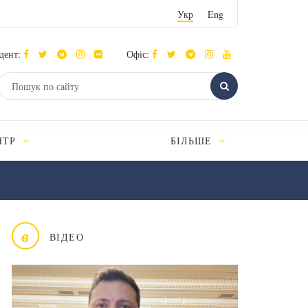
Укр
Eng
дент:
Офіс:
НТР
БІЛЬШЕ
в
ВІДЕО