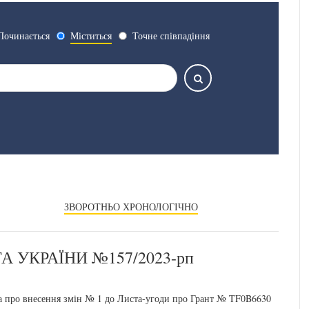
Починається
Міститься
Точне співпадіння
ЗВОРОТНЬО ХРОНОЛОГІЧНО
 УКРАЇНИ №157/2023-рп
 про внесення змін № 1 до Листа-угоди про Грант № TF0B6630