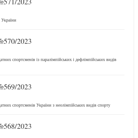
571/2023
и України
570/2023
тних спортсменів із паралімпійських і дефлімпійських видів
569/2023
атних спортсменів України з неолімпійських видів спорту
568/2023