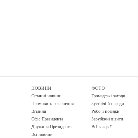
НОВИНИ
ФОТО
Останні новини
Громадські заходи
Промови та звернення
Зустрічі й наради
Вiтання
Робочі поїздки
Офіс Президента
Зарубіжні візити
Дружина Президента
Всі галереї
Всі новини