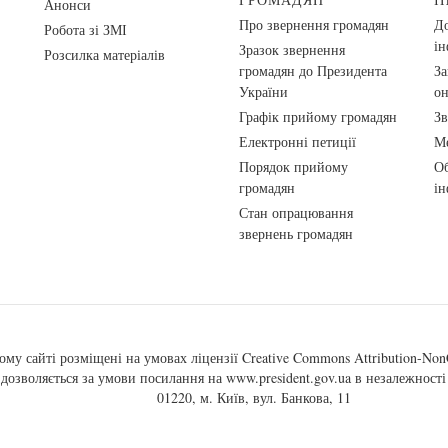
Анонси
Про звернення громадян
До
Робота зі ЗМІ
ін
Зразок звернення
Розсилка матеріалів
громадян до Президента
За
України
о
Графік прийому громадян
Зв
Електронні петиції
Ме
Порядок прийому
Об
громадян
ін
Стан опрацювання
звернень громадян
ому сайті розміщені на умовах ліцензії
Creative Commons Attribution-NonC
, дозволяється за умови посилання на
www.president.gov.ua
в незалежності 
01220, м. Київ, вул. Банкова, 11