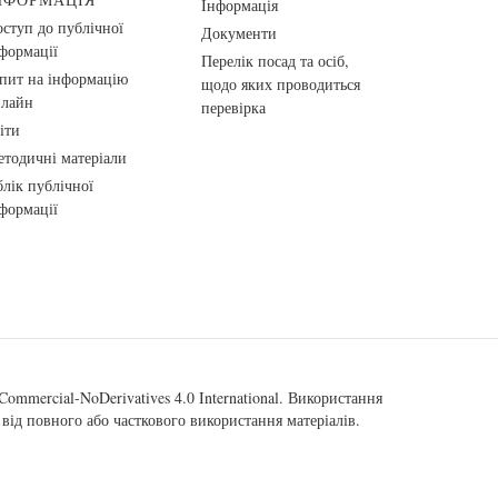
Інформація
ступ до публічної
Документи
формації
Перелік посад та осіб,
пит на інформацію
щодо яких проводиться
нлайн
перевірка
іти
тодичні матеріали
лік публічної
формації
ommercial-NoDerivatives 4.0 International
. Використання
від повного або часткового використання матеріалів.