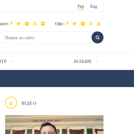
Укр
Eng
дент:
Офіс:
НТР
БІЛЬШЕ
в
ВІДЕО