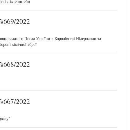
стві Ліхтенштейн
669/2022
овноважного Посла України в Королівстві Нідерланди та
ороні хімічної зброї
668/2022
667/2022
двагу"