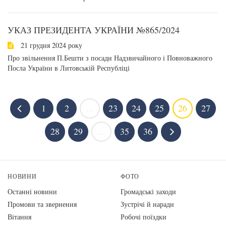
УКАЗ ПРЕЗИДЕНТА УКРАЇНИ №865/2024
21 грудня 2024 року
Про звільнення П.Бешти з посади Надзвичайного і Повноважного
Посла України в Литовській Республіці
1
2
...
23
24
25
26
27
28
29
...
35
36
НОВИНИ
ФОТО
Останні новини
Громадські заходи
Промови та звернення
Зустрічі й наради
Вiтання
Робочі поїздки