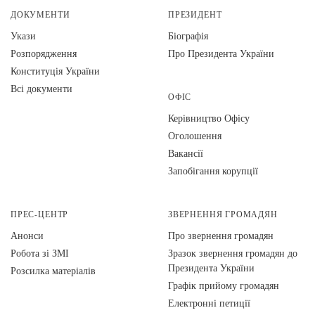
ДОКУМЕНТИ
ПРЕЗИДЕНТ
Укази
Біографія
Розпорядження
Про Президента України
Конституція України
Всі документи
ОФІС
Керівництво Офісу
Оголошення
Вакансії
Запобігання корупції
ПРЕС-ЦЕНТР
ЗВЕРНЕННЯ ГРОМАДЯН
Анонси
Про звернення громадян
Робота зі ЗМІ
Зразок звернення громадян до
Президента України
Розсилка матеріалів
Графік прийому громадян
Електронні петиції