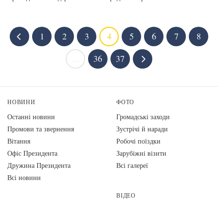
1
2
3
4
5
6
7
8
...
36
37
НОВИНИ
ФОТО
Останні новини
Громадські заходи
Промови та звернення
Зустрічі й наради
Вiтання
Робочі поїздки
Офіс Президента
Зарубіжні візити
Дружина Президента
Всі галереї
Всі новини
ВІДЕО