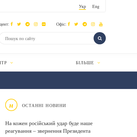
Укр
Eng
дент:
Офіс:
НТР
БІЛЬШЕ
н
ОСТАННІ НОВИНИ
На кожен російський удар буде наше
реагування – звернення Президента