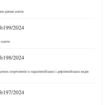
им діячам освіти
199/2024
 освіти
198/2024
тних спортсменів із паралімпійських і дефлімпійських видів
197/2024