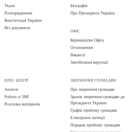
Укази
Біографія
Розпорядження
Про Президента України
Конституція України
Всі документи
ОФІС
Керівництво Офісу
Оголошення
Вакансії
Запобігання корупції
ПРЕС-ЦЕНТР
ЗВЕРНЕННЯ ГРОМАДЯН
Анонси
Про звернення громадян
Робота зі ЗМІ
Зразок звернення громадян до
Президента України
Розсилка матеріалів
Графік прийому громадян
Електронні петиції
Порядок прийому громадян