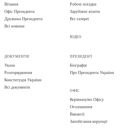
Вiтання
Робочі поїздки
Офіс Президента
Зарубіжні візити
Дружина Президента
Всі галереї
Всі новини
ВІДЕО
ДОКУМЕНТИ
ПРЕЗИДЕНТ
Укази
Біографія
Розпорядження
Про Президента України
Конституція України
Всі документи
ОФІС
Керівництво Офісу
Оголошення
Вакансії
Запобігання корупції