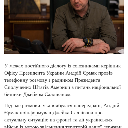
У межах постійного діалогу із союзниками керівник
Офісу Президента України Андрій Єрмак провів
телефонну розмову з радником Президента
Сполучених Штатів Америки з питань національної
безпеки Джейком Салліваном.
Під час розмови, яка відбулася напередодні, Андрій
Єрмак поінформував Джейка Саллівана про
актуальну ситуацію на фронті та дії українських
військ із метою звільнення територій нашої держави.