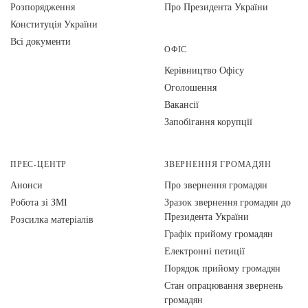
Розпорядження
Про Президента України
Конституція України
Всі документи
ОФІС
Керівництво Офісу
Оголошення
Вакансії
Запобігання корупції
ПРЕС-ЦЕНТР
ЗВЕРНЕННЯ ГРОМАДЯН
Анонси
Про звернення громадян
Робота зі ЗМІ
Зразок звернення громадян до
Президента України
Розсилка матеріалів
Графік прийому громадян
Електронні петиції
Порядок прийому громадян
Стан опрацювання звернень
громадян