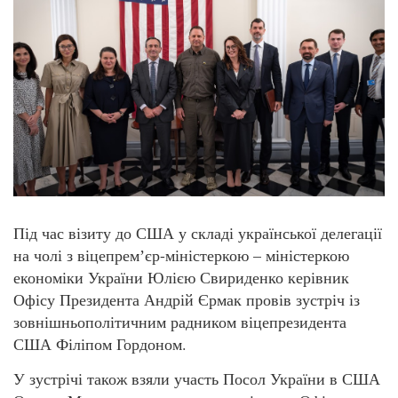
Під час візиту до США у складі української делегації
на чолі з віцепремʼєр-міністеркою – міністеркою
економіки України Юлією Свириденко керівник
Офісу Президента Андрій Єрмак провів зустріч із
зовнішньополітичним радником віцепрезидента
США Філіпом Гордоном.
У зустрічі також взяли участь Посол України в США