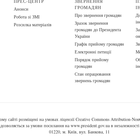
ПРЕС-ЦЕНТР
ЗВЕРНЕННЯ
П
ГРОМАДЯН
І
Анонси
Про звернення громадян
До
Робота зі ЗМІ
ін
Зразок звернення
Розсилка матеріалів
громадян до Президента
За
України
о
Графік прийому громадян
Зв
Електронні петиції
Ме
Порядок прийому
Об
громадян
ін
Стан опрацювання
звернень громадян
ому сайті розміщені на умовах ліцензії
Creative Commons Attribution-NonC
, дозволяється за умови посилання на
www.president.gov.ua
в незалежності 
01220, м. Київ, вул. Банкова, 11