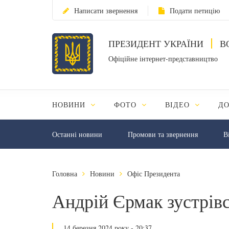
Написати звернення
Подати петицію
ПРЕЗИДЕНТ УКРАЇНИ
В
Офіційне інтернет-представництво
НОВИНИ
ФОТО
ВІДЕО
Д
Останні новини
Промови та звернення
В
Головна
Новини
Офіс Президента
Андрій Єрмак зустрівс
14 березня 2024 року - 20:37