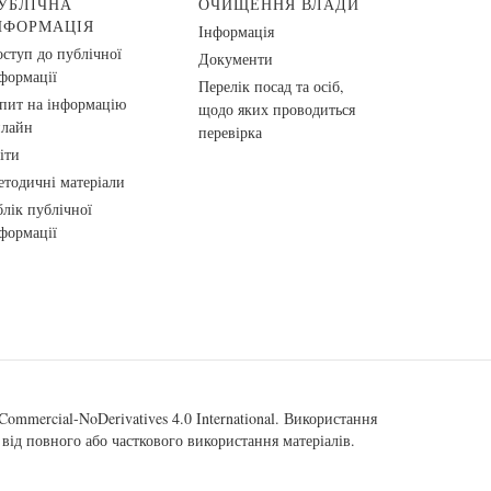
УБЛІЧНА
ОЧИЩЕННЯ ВЛАДИ
НФОРМАЦІЯ
Інформація
ступ до публічної
Документи
формації
Перелік посад та осіб,
пит на інформацію
щодо яких проводиться
нлайн
перевірка
іти
тодичні матеріали
лік публічної
формації
ommercial-NoDerivatives 4.0 International
. Використання
від повного або часткового використання матеріалів.