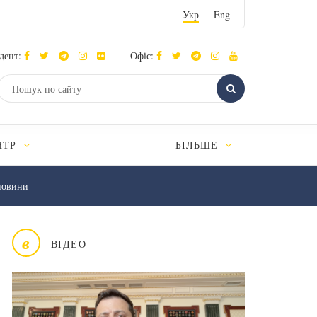
Укр
Eng
дент:
Офіс:
НТР
БІЛЬШЕ
новини
в
ВІДЕО